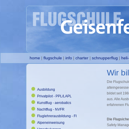
home
|
flugschule
|
info
|
charter
|
schnupperflug
|
heli
Wir bi
Die Flugschule
alteingesesse
Ausbildung
bildet seit 1
Privatpilot - PPL/LAPL
aus. Alle Aus
Kunstflug - aerobatics
erfahrenen Fl
Nachtflug - NVFR
Fluglehrerausbildung - FI
Die Flugsiche
Alpeneinweisung
Safety Manag