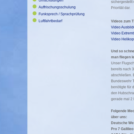
Umschulungen
sichergestellt 
Auffrischungsschulung
Priorität dar.
Funksprech / Sprachprüfung
Luftfahrtbedarf
Videos zum 
Video Ausbild
Video Extremt
Video Helikop
Und so schne
man fliegen l
Unser Flugsch
bereits nach 
abschließen. E
Bundeswehr T
benötigte für
den Hubschra
gerade mal 2
Folgende Med
über uns:
Deutsche Wel
Pro 7 Gallileo