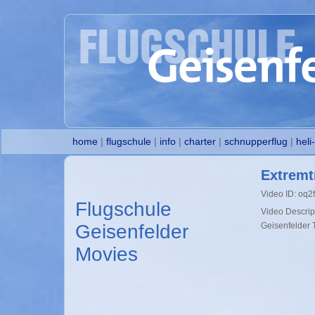
home
|
flugschule
|
info
|
charter
|
schnupperflug
|
heli
Extremt
Video ID: oq
Flugschule
Video Descrip
Geisenfelder
Geisenfelder 
Movies